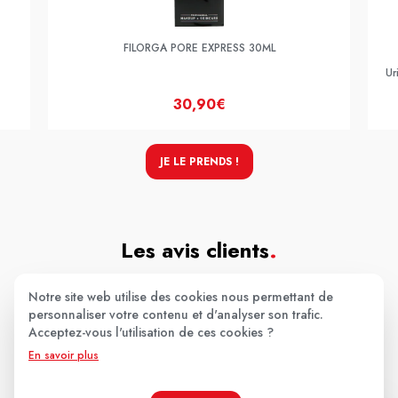
FILORGA PORE EXPRESS 30ML
Ur
30,90€
JE LE PRENDS !
Les avis clients
.
Notre site web utilise des cookies nous permettant de
personnaliser votre contenu et d'analyser son trafic.
Aucun avis pour le moment.
Acceptez-vous l'utilisation de ces cookies ?
Soyez le premier à donner votre avis !
En savoir plus
Votre note: