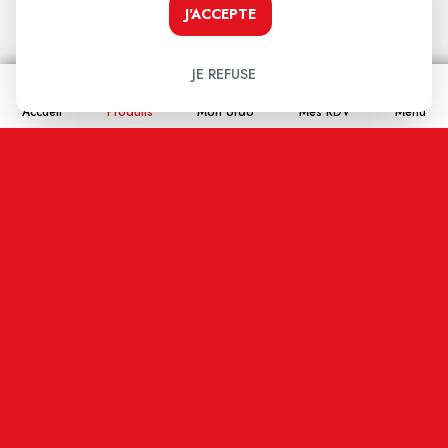
J'ACCEPTE
★
★
★
★
★
Votre avis
JE REFUSE
Accueil
Produits
Mon ordo
Mes RDV
Menu
Nom
Email
En cochant cette case j'accepte que les
informations saisies soient enregistrées, et affichées