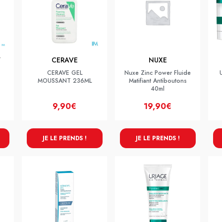
Y
CERAVE
NUXE
CERAVE GEL
Nuxe Zinc Power Fluide
MOUSSANT 236ML
Matifiant Antiboutons
40ml
9,90€
19,90€
JE LE PRENDS !
JE LE PRENDS !