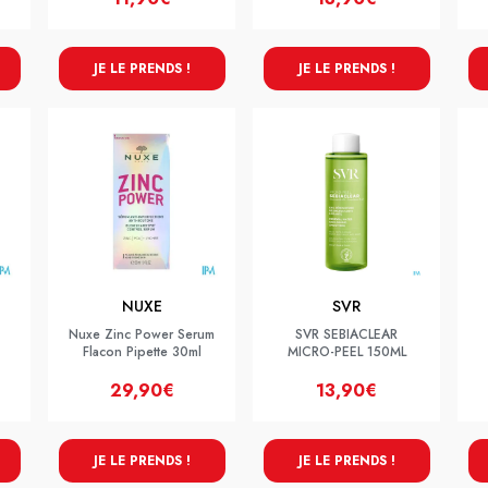
JE LE PRENDS !
JE LE PRENDS !
NUXE
SVR
Nuxe Zinc Power Serum
SVR SEBIACLEAR
Flacon Pipette 30ml
MICRO-PEEL 150ML
29,90€
13,90€
JE LE PRENDS !
JE LE PRENDS !