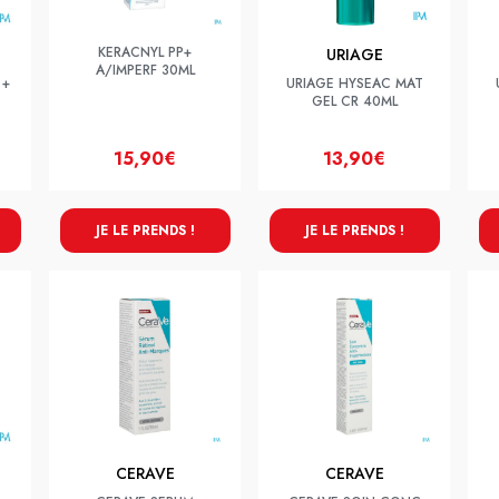
KERACNYL PP+
URIAGE
A/IMPERF 30ML
 +
URIAGE HYSEAC MAT
GEL CR 40ML
15,90€
13,90€
JE LE PRENDS !
JE LE PRENDS !
CERAVE
CERAVE