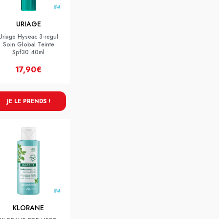
URIAGE
Uriage Hyseac 3-regul
Soin Global Teinte
Spf30 40ml
17,90€
JE LE PRENDS !
KLORANE