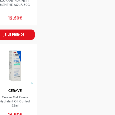
KLORANE PDR NETT
MENTHE AQUA 50G
12,50€
JE LE PRENDS !
CERAVE
Cerave Gel Creme
Hydratant Oil Control
52ml
16,90€