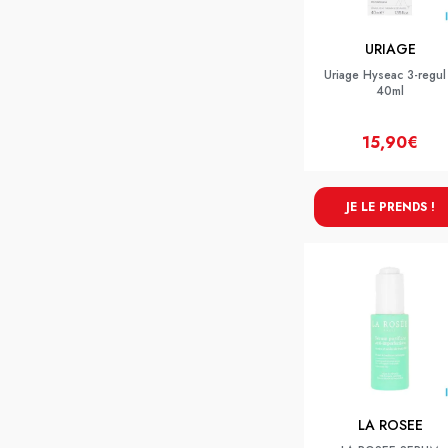
URIAGE
Uriage Hyseac 3-regul
40ml
15,90€
JE LE PRENDS !
LA ROSEE