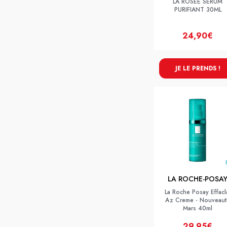
LA ROSEE SERUM
PURIFIANT 30ML
24,90€
JE LE PRENDS !
LA ROCHE-POSA
La Roche Posay Effacl
Az Creme - Nouveaut
Mars 40ml
29,95€