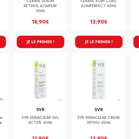
CERAVE SERUM
CERAVE SOIN CONC
RETINOL A/IMPERF
A/IMPERFECT 40ML
30ML
18,90€
13,90€
JE LE PRENDS !
JE LE PRENDS !
Y
SVR
SVR
ar
SVR SEBIACLEAR GEL
SVR SEBIACLEAR CREME
e
ACTIVE 40ML
SPF50+ 40ML
11,90€
13,90€