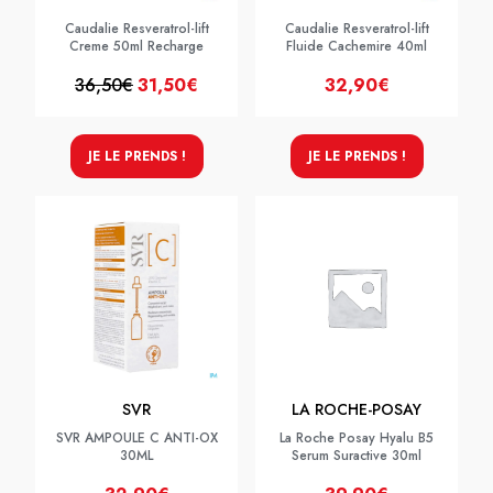
Caudalie Resveratrol-lift
Caudalie Resveratrol-lift
Creme 50ml Recharge
Fluide Cachemire 40ml
36,50€
31,50€
32,90€
JE LE PRENDS !
JE LE PRENDS !
SVR
LA ROCHE-POSAY
SVR AMPOULE C ANTI-OX
La Roche Posay Hyalu B5
30ML
Serum Suractive 30ml