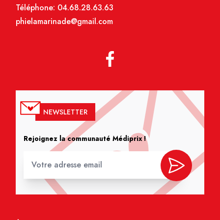
Téléphone:
04.68.28.63.63
phielamarinade@gmail.com
NEWSLETTER
Rejoignez la communauté Médiprix !