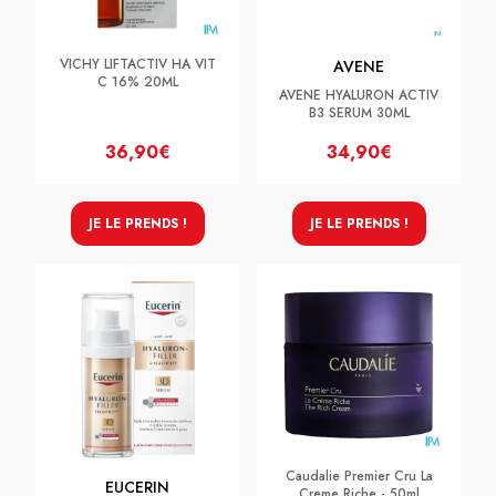
VICHY LIFTACTIV HA VIT
AVENE
C 16% 20ML
AVENE HYALURON ACTIV
B3 SERUM 30ML
36,90€
34,90€
JE LE PRENDS !
JE LE PRENDS !
Caudalie Premier Cru La
EUCERIN
Creme Riche - 50ml