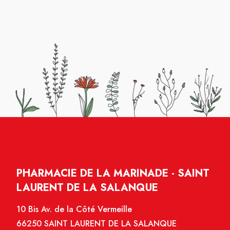
PHARMACIE DE LA MARINADE - SAINT
LAURENT DE LA SALANQUE
10 Bis Av. de la Côté Vermeille
66250 SAINT LAURENT DE LA SALANQUE