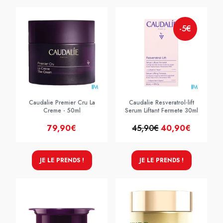
-5€
Caudalie Premier Cru La
Caudalie Resveratrol-lift
Creme - 50ml
Serum Liftant Fermete 30ml
79,90€
45,90€
40,90€
JE LE PRENDS !
JE LE PRENDS !