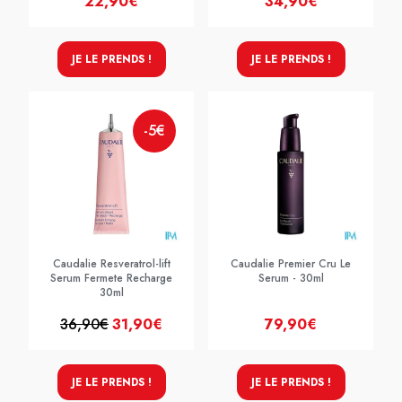
22,90€
34,90€
JE LE PRENDS !
JE LE PRENDS !
-5€
Caudalie Resveratrol-lift
Caudalie Premier Cru Le
Serum Fermete Recharge
Serum - 30ml
30ml
36,90€
31,90€
79,90€
JE LE PRENDS !
JE LE PRENDS !