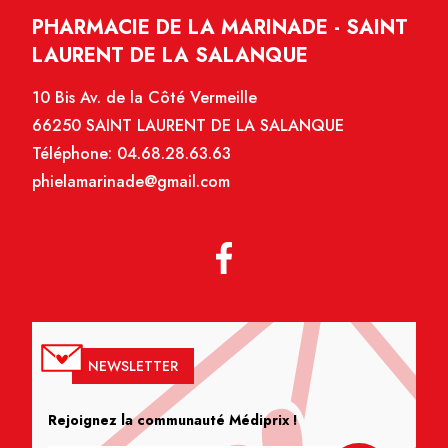
PHARMACIE DE LA MARINADE - SAINT
LAURENT DE LA SALANQUE
10 Bis Av. de la Côté Vermeille
66250 SAINT LAURENT DE LA SALANQUE
Téléphone:
04.68.28.63.63
phielamarinade@gmail.com
NEWSLETTER
Rejoignez la communauté Médiprix !