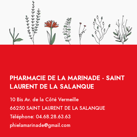
PHARMACIE DE LA MARINADE - SAINT
LAURENT DE LA SALANQUE
10 Bis Av. de la Côté Vermeille
66250 SAINT LAURENT DE LA SALANQUE
Téléphone:
04.68.28.63.63
phielamarinade@gmail.com