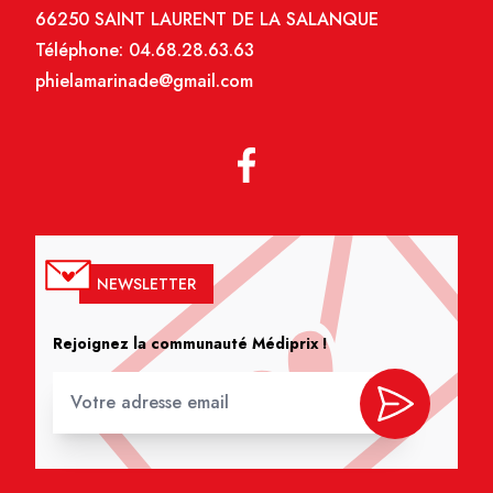
66250 SAINT LAURENT DE LA SALANQUE
Téléphone:
04.68.28.63.63
phielamarinade@gmail.com
NEWSLETTER
Rejoignez la communauté Médiprix !