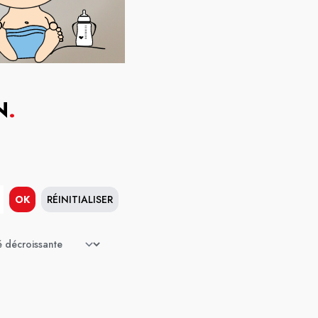
N
.
OK
RÉINITIALISER