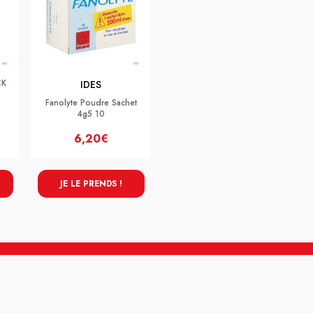
CK
IDES
Fanolyte Poudre Sachet
4g5 10
6,20€
JE LE PRENDS !