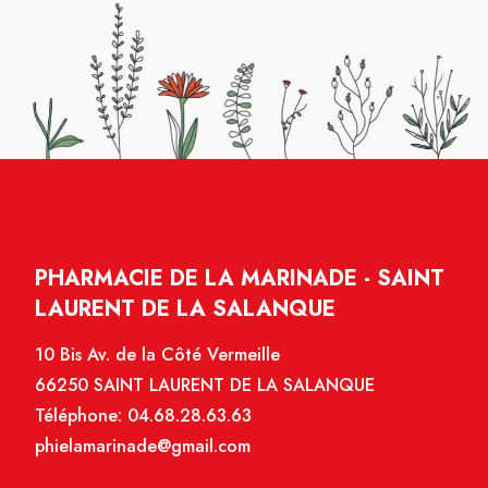
PHARMACIE DE LA MARINADE - SAINT
LAURENT DE LA SALANQUE
10 Bis Av. de la Côté Vermeille
66250 SAINT LAURENT DE LA SALANQUE
Téléphone:
04.68.28.63.63
phielamarinade@gmail.com