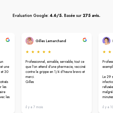
Evaluation Google:
4.6/5.
Basée sur
275 avis.
Gilles Lemarchand
★
★
★
★
★
★
★
 un
Professionnel, aimable, serviable, tout ce
Profess
at une
que l'on attend d'une pharmacie, vacciné
exempla
 et 30
contre la grippe en 1/4 d'heure bravo et
merci.
Le 29 
otivés
Gilles
infecti
r les
refusée
aire
malgré 
avec les
minutes
Marinad
,
il y a 7 mois
malgré 
il y a 
ie vous
test et