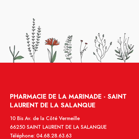
PHARMACIE DE LA MARINADE - SAINT
LAURENT DE LA SALANQUE
10 Bis Av. de la Côté Vermeille
66250 SAINT LAURENT DE LA SALANQUE
Téléphone:
04.68.28.63.63