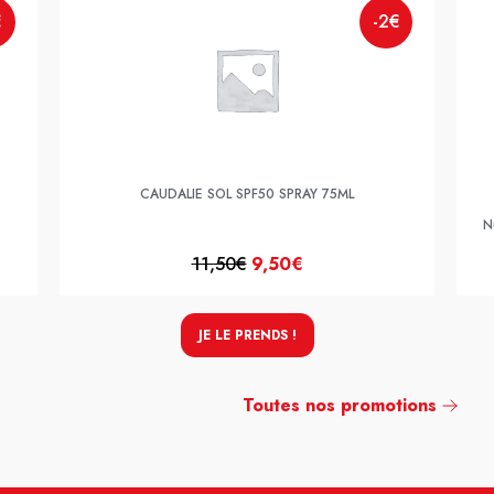
€
-2€
CAUDALIE SOL SPF50 SPRAY 75ML
N
11,50€
9,50€
JE LE PRENDS !
Toutes nos promotions