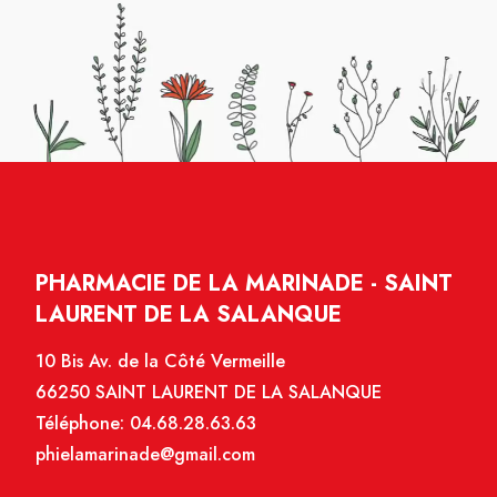
PHARMACIE DE LA MARINADE - SAINT
LAURENT DE LA SALANQUE
10 Bis Av. de la Côté Vermeille
66250 SAINT LAURENT DE LA SALANQUE
Téléphone:
04.68.28.63.63
phielamarinade@gmail.com