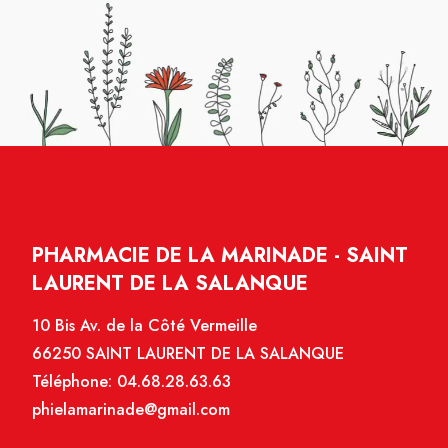
PHARMACIE DE LA MARINADE - SAINT
LAURENT DE LA SALANQUE
10 Bis Av. de la Côté Vermeille
66250 SAINT LAURENT DE LA SALANQUE
Téléphone:
04.68.28.63.63
phielamarinade@gmail.com