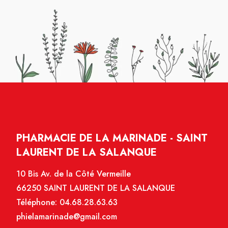
PHARMACIE DE LA MARINADE - SAINT
LAURENT DE LA SALANQUE
10 Bis Av. de la Côté Vermeille
66250 SAINT LAURENT DE LA SALANQUE
Téléphone:
04.68.28.63.63
phielamarinade@gmail.com