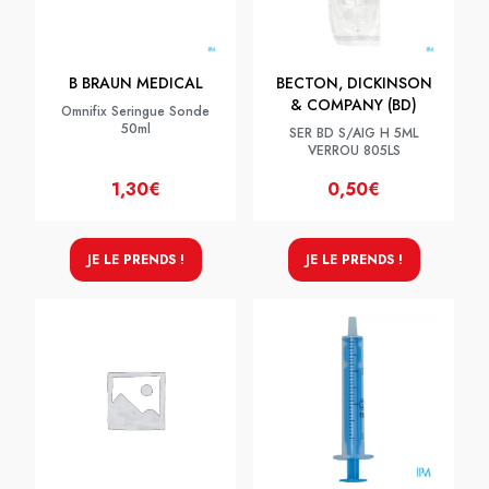
B BRAUN MEDICAL
BECTON, DICKINSON
& COMPANY (BD)
Omnifix Seringue Sonde
50ml
SER BD S/AIG H 5ML
VERROU 805LS
1,30€
0,50€
JE LE PRENDS !
JE LE PRENDS !