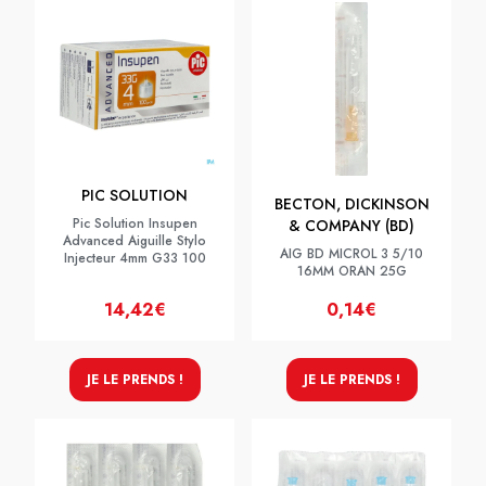
PIC SOLUTION
BECTON, DICKINSON
Pic Solution Insupen
& COMPANY (BD)
Advanced Aiguille Stylo
AIG BD MICROL 3 5/10
Injecteur 4mm G33 100
16MM ORAN 25G
14,42€
0,14€
JE LE PRENDS !
JE LE PRENDS !