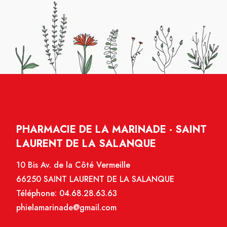
PHARMACIE DE LA MARINADE - SAINT
LAURENT DE LA SALANQUE
10 Bis Av. de la Côté Vermeille
66250 SAINT LAURENT DE LA SALANQUE
Téléphone:
04.68.28.63.63
phielamarinade@gmail.com