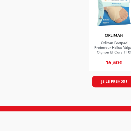
ORLIMAN
Orliman Feetpad
Protecteur Hallux Valg
Oignon Et Cors Tl X
16,50€
JE LE PRENDS !