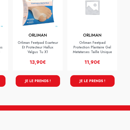
ORLIMAN
ORLIMAN
Orliman Feetpad Ecarteur
Orliman Feetpad
us
Et Protecteur Hallux
Protection Plantaire Gel
1
Valgus Tu X1
Metatarses Taille Unique
13,90€
11,90€
JE LE PRENDS !
JE LE PRENDS !