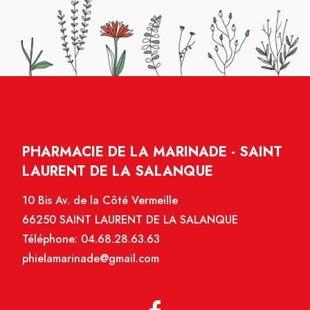
PHARMACIE DE LA MARINADE - SAINT
LAURENT DE LA SALANQUE
10 Bis Av. de la Côté Vermeille
66250 SAINT LAURENT DE LA SALANQUE
Téléphone:
04.68.28.63.63
phielamarinade@gmail.com