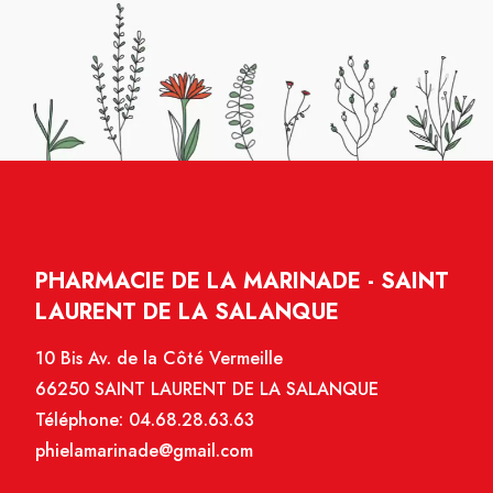
PHARMACIE DE LA MARINADE - SAINT
LAURENT DE LA SALANQUE
10 Bis Av. de la Côté Vermeille
66250 SAINT LAURENT DE LA SALANQUE
Téléphone:
04.68.28.63.63
phielamarinade@gmail.com