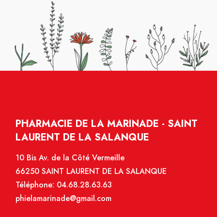
PHARMACIE DE LA MARINADE - SAINT
LAURENT DE LA SALANQUE
10 Bis Av. de la Côté Vermeille
66250 SAINT LAURENT DE LA SALANQUE
Téléphone:
04.68.28.63.63
phielamarinade@gmail.com