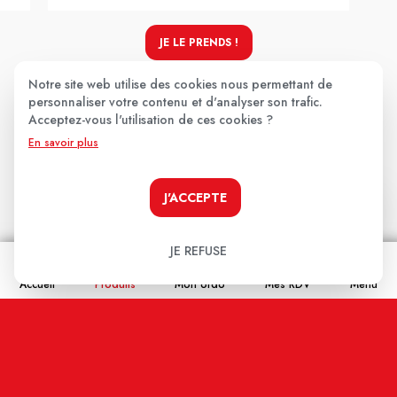
JE LE PRENDS !
Notre site web utilise des cookies nous permettant de
personnaliser votre contenu et d'analyser son trafic.
Acceptez-vous l'utilisation de ces cookies ?
Les avis clients
.
En savoir plus
Aucun avis pour le moment.
J'ACCEPTE
Soyez le premier à donner votre avis !
JE REFUSE
Votre note:
Accueil
Produits
Mon ordo
Mes RDV
Menu
★
★
★
★
★
Votre avis