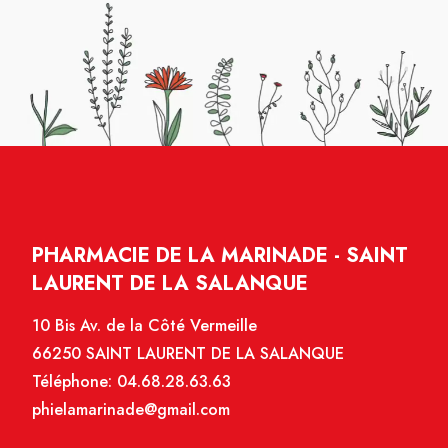
PHARMACIE DE LA MARINADE - SAINT
LAURENT DE LA SALANQUE
10 Bis Av. de la Côté Vermeille
66250 SAINT LAURENT DE LA SALANQUE
Téléphone:
04.68.28.63.63
phielamarinade@gmail.com